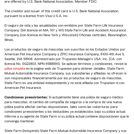
are offered by U.S. Bank National Association. Member FDIC.
The creditor and issuer of this credit card is U.S. Bank National Association,
pursuant to a license from Visa U.S.A. Inc.
El seguro de vida y las anualidades son emitidos por State Farm Life Insurance
Company. (Sin licencia en MA, NY y WI) State Farm Life and Accident Assurance
Company (con licencia en New York y Wisconsin) Oficinas centrales, Bloomington,
Illinois.
Los productos de seguro de mascotas son suscritos en los Estados Unidos por
American Pet Insurance Company y ZPIC Insurance Company, 6100-4th Ave S,
Seattle, WA 98108. Administrado por Trupanion Managers USA, Inc. (CA: con
licencia No. 0G22803, NPN 9588590). Se aplican términos y condiciones, revise la
póliza completa
en la página web de Trupanion para obtener detalles. State Farm
Mutual Automobile Insurance Company, sus subsidiarias y afiliadas no ofrecen ni
son responsables financieramente por los productos de seguro de mascotas.
State Farm es una entidad independiente y no está afiliada con Trupanion ni con
American Pet Insurance.
Condiciones preexistentes:
Si actualmente tiene una póliza de seguro médico
para mascotas, el cambio de compañía de seguros o la compra de una nueva
póliza podría afectar ciertas disposiciones, tales como las coberturas para
condiciones preexistentes o los deducibles ya establecidos bajo su póliza actual.
Informe a su agente de State Farm si su póliza actual contiene disposiciones que le
convenga mantener.
State Farm (incluyendo State Farm Mutual Automobile Insurance Company y sus