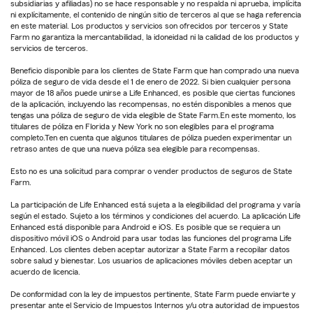
subsidiarias y afiliadas) no se hace responsable y no respalda ni aprueba, implícita
ni explícitamente, el contenido de ningún sitio de terceros al que se haga referencia
en este material. Los productos y servicios son ofrecidos por terceros y State
Farm no garantiza la mercantabilidad, la idoneidad ni la calidad de los productos y
servicios de terceros.
Beneficio disponible para los clientes de State Farm que han comprado una nueva
póliza de seguro de vida desde el 1 de enero de 2022. Si bien cualquier persona
mayor de 18 años puede unirse a Life Enhanced, es posible que ciertas funciones
de la aplicación, incluyendo las recompensas, no estén disponibles a menos que
tengas una póliza de seguro de vida elegible de State Farm.En este momento, los
titulares de póliza en Florida y New York no son elegibles para el programa
completo.Ten en cuenta que algunos titulares de póliza pueden experimentar un
retraso antes de que una nueva póliza sea elegible para recompensas.
Esto no es una solicitud para comprar o vender productos de seguros de State
Farm.
La participación de Life Enhanced está sujeta a la elegibilidad del programa y varía
según el estado. Sujeto a los términos y condiciones del acuerdo. La aplicación Life
Enhanced está disponible para Android e iOS. Es posible que se requiera un
dispositivo móvil iOS o Android para usar todas las funciones del programa Life
Enhanced. Los clientes deben aceptar autorizar a State Farm a recopilar datos
sobre salud y bienestar. Los usuarios de aplicaciones móviles deben aceptar un
acuerdo de licencia.
De conformidad con la ley de impuestos pertinente, State Farm puede enviarte y
presentar ante el Servicio de Impuestos Internos y/u otra autoridad de impuestos