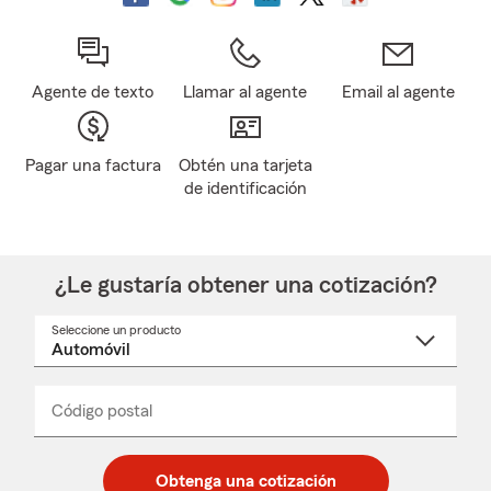
Agente de texto
Llamar al agente
Email al agente
Pagar una factura
Obtén una tarjeta
de identificación
¿Le gustaría obtener una cotización?
Seleccione un producto
Seleccione
un
nombre
de
producto
del
Código postal
Ingresa
Ingresa
_____
menú
un
un
desplegable
código
código
postal
postal
Obtenga una cotización
de
de