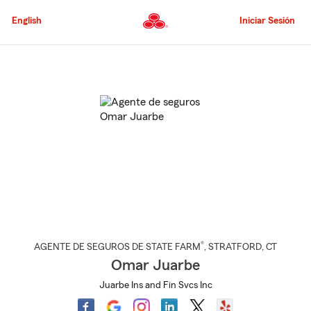
Pasar
al
English
Iniciar Sesión
contenido
principal
Comienzo
del
contenido
principal
®
AGENTE DE SEGUROS DE STATE FARM
,
STRATFORD
, CT
Omar Juarbe
Juarbe Ins and Fin Svcs Inc